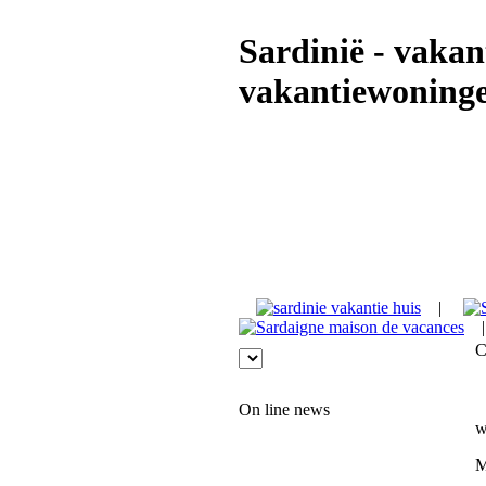
Sardinië - vakan
vakantiewoninge
|
C
On line news
w
M