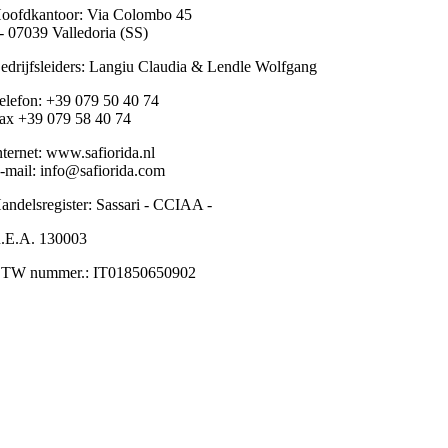
oofdkantoor
: Via Colombo 45
 - 07039 Valledoria (SS)
edrijfsleiders
: Langiu Claudia & Lendle Wolfgang
elefon
: +39 079 50 40 74
ax
+39 079 58 40 74
nternet
: www.safiorida.nl
-mai
l: info@safiorida.com
andelsregister
: Sassari - CCIAA -
.E.A
. 130003
TW nummer
.: IT01850650902