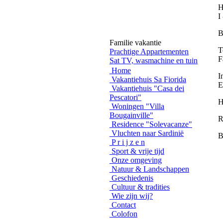
H
I
B
Familie vakantie
Prachtige Appartementen
T
Sat TV, wasmachine en tuin
F
goedkope Prijs
Home
I
Vakantiehuis Sa Fiorida
Vakantiehuis aan zee
E
Vakantiehuis "Casa dei
Villa's met uitzicht op zee
Pescatori"
geschikt voor 2-8 personen
H
Woningen "Villa
vanaf Eur 250 per week/huis
Bougainville"
R
Residence "Solevacanze"
Vluchten naar Sardinië
B
P r i j z e n
Sport & vrije tijd
Onze omgeving
Natuur & Landschappen
Geschiedenis
Cultuur & tradities
Wie zijn wij?
Contact
Colofon